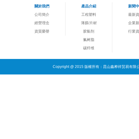
關於我們
產品介紹
新聞
公司簡介
工程塑料
最新
經營理念
薄膜/片材
企業
資質榮譽
胶黏剂
行業
氟树脂
碳纤维
Copyright @ 2015 版權所有：昆山鑫桦祥贸易