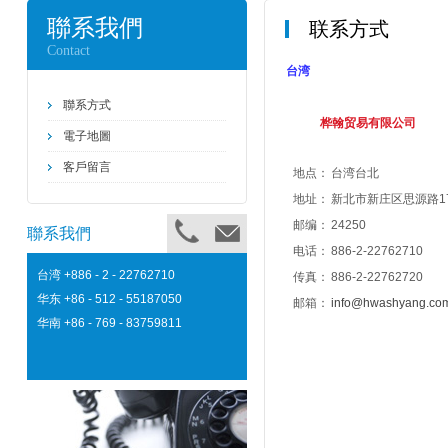
聯系我們
联系方式
Contact
台湾
聯系方式
桦翰贸易有限公司
電子地圖
客戶留言
地点：
台湾台北
地址：
新北市新庄区思源路
1
邮编：
24250
聯系我們
电话：
886-2-22762710
台湾
+886 - 2 - 22762710
传真：
886-2-22762720
华东
+86 - 512 - 55187050
邮箱：
info@hwashyang.co
华南
+86 - 769 - 83759811