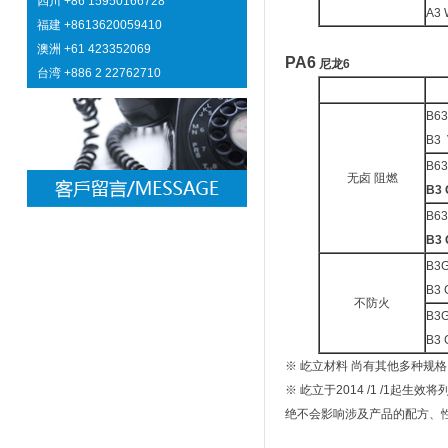
四川 +86 15950166728
A3 
福建 +8613620059410
澳洲 +61 423352069
PA6
尼龙6
台湾
+886 2 22762710
B63
B3 
B63
无卤 阻燃
B3 
B63
B3 
B3
B3 
不防火
B3
B3 
※ 屹立材料 尚有其他多种规格
※ 屹立于2014 /1 /1起
绝不会影响涉及产品的配方、性能