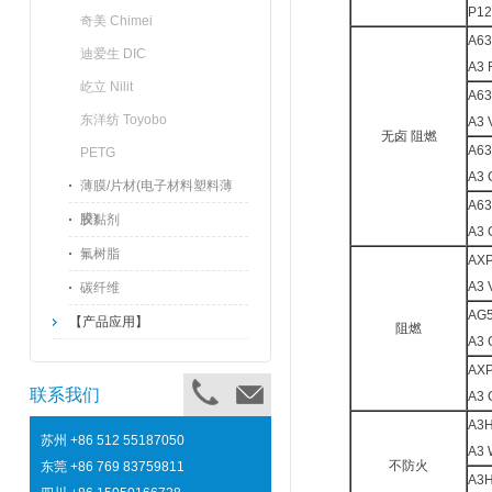
P12
奇美 Chimei
A63
迪爱生 DIC
A3 
屹立 Nilit
A63
东洋纺 Toyobo
A3 
无卤 阻燃
A6
PETG
A3 
薄膜/片材(电子材料塑料薄
A6
膜)
胶黏剂
A3 
氟树脂
AX
A3 
碳纤维
AG
【产品应用】
阻燃
A3 
AX
联系我们
A3 
A3
苏州
+86 512 55187050
A3 
不防火
东莞
+86 769 83759811
A3