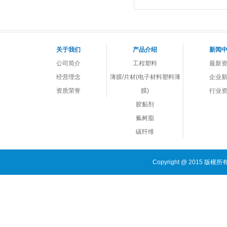
关于我们
产品介绍
新闻
公司简介
工程塑料
最新
经营理念
薄膜/片材(电子材料塑料薄
企业
资质荣誉
膜)
行业
胶黏剂
氟树脂
碳纤维
Copyright @ 20
主要经营：
DSM PA4T
|
帝斯曼DSM
|
英威达 PA6